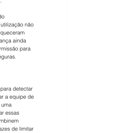
.
do 
utilização não 
squeceram 
rança ainda 
rmissão para 
eguras.
para detectar 
ar a equipe de 
m uma 
ar essas 
ombinem 
zes de limitar 