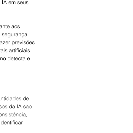
o IA em seus 
ante aos 
 segurança 
azer previsões 
 artificiais 
no detecta e 
antidades de 
s da IA ​​são 
nsistência, 
entificar 