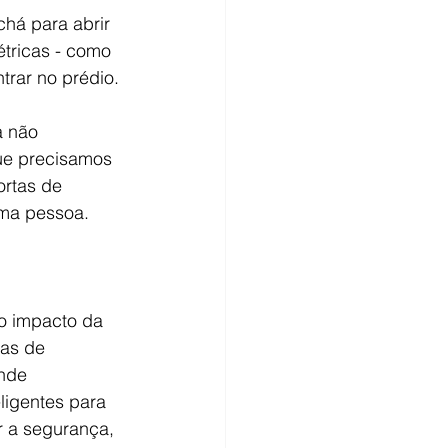
há para abrir 
tricas - como 
trar no prédio.
a não 
ue precisamos 
rtas de 
ma pessoa.
o impacto da 
das de 
nde 
igentes para 
 a segurança, 