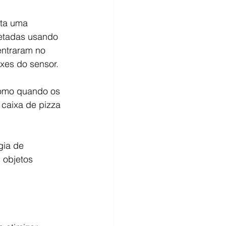
nta uma 
jetadas usando 
entraram no 
xes do sensor.
como quando os 
caixa de pizza 
gia de 
 objetos 