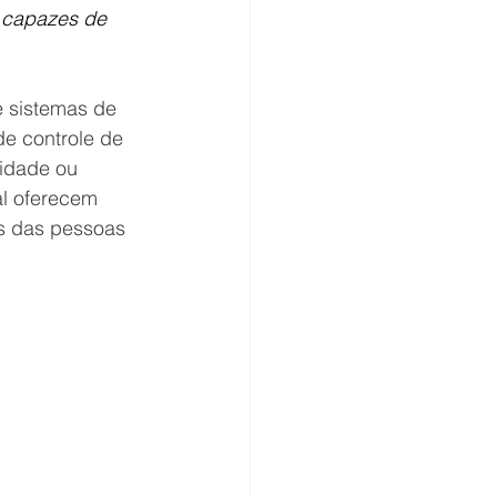
o capazes de 
e sistemas de 
de controle de 
idade ou 
al oferecem 
es das pessoas 