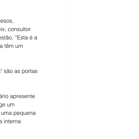
esos, 
x, consultor 
tão. “Esta é a 
ça têm um 
 são as portas 
rio apresente 
ige um 
, uma pequena 
 interna 