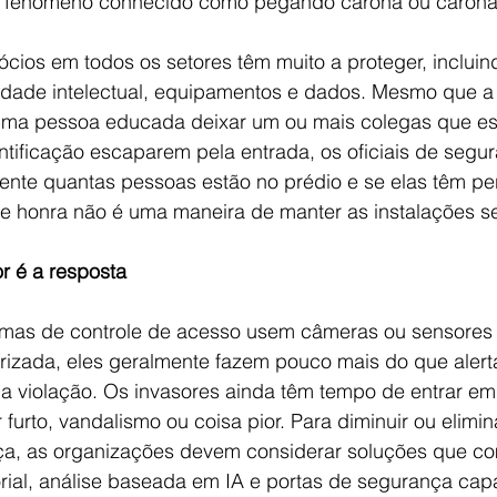
um fenômeno conhecido como pegando carona ou carona
cios em todos os setores têm muito a proteger, incluin
iedade intelectual, equipamentos e dados. Mesmo que a 
 uma pessoa educada deixar um ou mais colegas que e
ntificação escaparem pela entrada, os oficiais de segu
nte quantas pessoas estão no prédio e se elas têm pe
 de honra não é uma maneira de manter as instalações s
or é a resposta
mas de controle de acesso usem câmeras ou sensores 
orizada, eles geralmente fazem pouco mais do que alert
 violação. Os invasores ainda têm tempo de entrar e
 furto, vandalismo ou coisa pior. Para diminuir ou elimin
ça, as organizações devem considerar soluções que c
orial, análise baseada em IA e portas de segurança capa