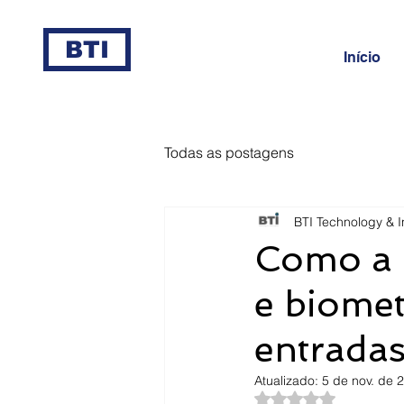
BTI
Início
Todas as postagens
BTI Technology & I
Como a I
e biomet
entrada
Atualizado:
5 de nov. de 
Avaliado com NaN d