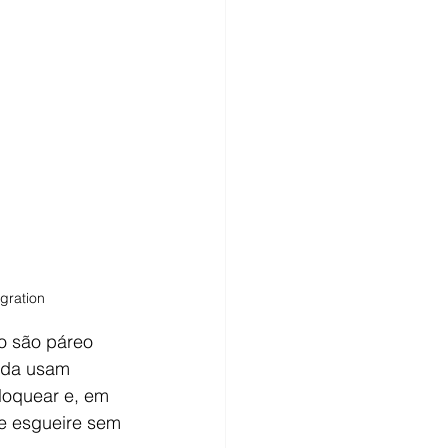
gration
o são páreo 
nda usam 
loquear e, em 
e esgueire sem 