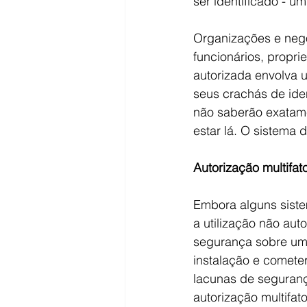
ser identificado - 
Organizações e negó
funcionários, propr
autorizada envolva
seus crachás de ide
não saberão exatame
estar lá. O sistema
Autorização multifat
Embora alguns siste
a utilização não aut
segurança sobre uma
instalação e cometer
lacunas de seguran
autorização multifat