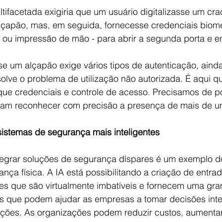
facetada exigiria que um usuário digitalizasse um crac
alçapão, mas, em seguida, fornecesse credenciais biomé
 ou impressão de mão - para abrir a segunda porta e en
e um alçapão exige vários tipos de autenticação, aind
olve o problema de utilização não autorizada. É aqui q
que credenciais e controle de acesso. Precisamos de po
am reconhecer com precisão a presença de mais de u
sistemas de segurança mais inteligentes
egrar soluções de segurança díspares é um exemplo d
rança física. A IA está possibilitando a criação de entra
tes que são virtualmente imbatíveis e fornecem uma gra
 que podem ajudar as empresas a tomar decisões intel
ções. As organizações podem reduzir custos, aumentar