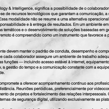
ology & Intelligence, significa a possibilidade de o colabora
ndo-se de recursos tecnológicos que garantam a comunicação, 
s. Essa modalidade não se resume a uma alternativa operacion
esponsabilidade e à entrega de resultados. Em um ambiente em
as temáticos e o desenvolvimento de soluções baseadas em 
 remoto é compreendido como um instrumento que favorece a pro
ente devem manter o padrão de conduta, desempenho e comp
ue cada colaborador assegure um ambiente de trabalho adequad
s funções — incluindo acesso estável à internet, equipament
 a gestão do tempo e a comunicação constante com a equipe
de.
 compromete a oferecer acompanhamento contínuo aos profiss
stância. Reuniões periódicas, preferencialmente por videocon
nto de projetos e fortalecimento das relações interpessoais.
ternas de segurança digital, utilizando exclusivamente as pla