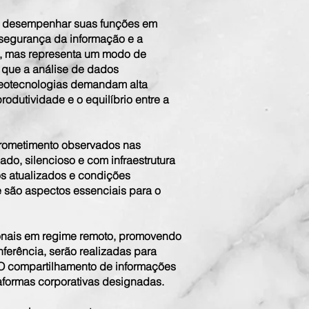
dor desempenhar suas funções em
a segurança da informação e a
al, mas representa um modo de
 que a análise de dados
geotecnologias demandam alta
dutividade e o equilíbrio entre a
rometimento observados nas
o, silencioso e com infraestrutura
os atualizados e condições
 são aspectos essenciais para o
ionais em regime remoto, promovendo
ferência, serão realizadas para
 O compartilhamento de informações
taformas corporativas designadas.