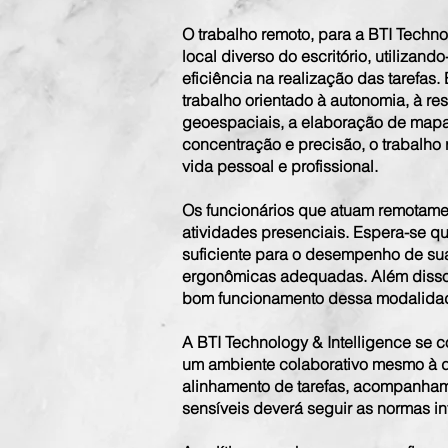
O trabalho remoto, para a BTI Techn
local diverso do escritório, utiliza
eficiência na realização das tarefa
trabalho orientado à autonomia, à r
geoespaciais, a elaboração de map
concentração e precisão, o trabalho
vida pessoal e profissional.
Os funcionários que atuam remotam
atividades presenciais. Espera-se q
suficiente para o desempenho de sua
ergonômicas adequadas. Além disso,
bom funcionamento dessa modalida
A BTI Technology & Intelligence se
um ambiente colaborativo mesmo à di
alinhamento de tarefas, acompanhame
sensíveis deverá seguir as normas in