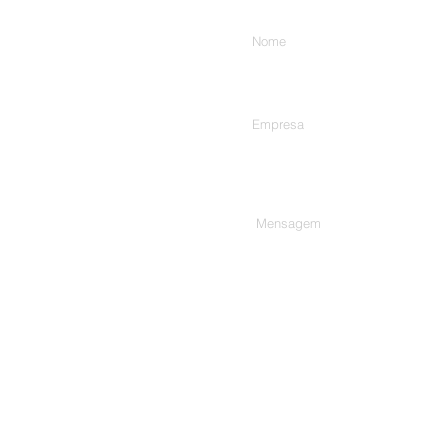
Digite seu nome
Empresa
Digite sua mensagem aqui...