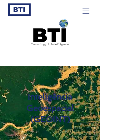
BTI
Inteligência
Geoespacial
(GEOINT)