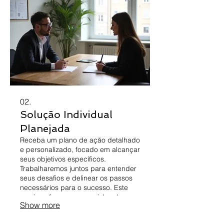
realidade com nossa expertise.
02.
Solução Individual
Planejada
Receba um plano de ação detalhado
e personalizado, focado em alcançar
seus objetivos específicos.
Trabalharemos juntos para entender
seus desafios e delinear os passos
necessários para o sucesso. Este
serviço oferece um caminho claro e
Show more
estratégico para você seguir.
Transforme seus planos em um