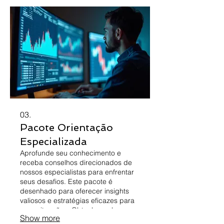
roteiro prático e acionável.
03.
Pacote Orientação
Especializada
Aprofunde seu conhecimento e
receba conselhos direcionados de
nossos especialistas para enfrentar
seus desafios. Este pacote é
desenhado para oferecer insights
valiosos e estratégias eficazes para
suas situações. Obtenha a clareza e
Show more
a confiança necessárias para tomar