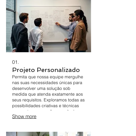
01.
Projeto Personalizado
Permita que nossa equipe mergulhe
nas suas necessidades únicas para
desenvolver uma solução sob
medida que atenda exatamente aos
seus requisitos. Exploramos todas as
possibilidades criativas e técnicas
para entregar o melhor resultado
Show more
possível. Este serviço garante que
você receba algo verdadeiramente
exclusivo, projetado para o seu
sucesso. Transfira suas ideias em